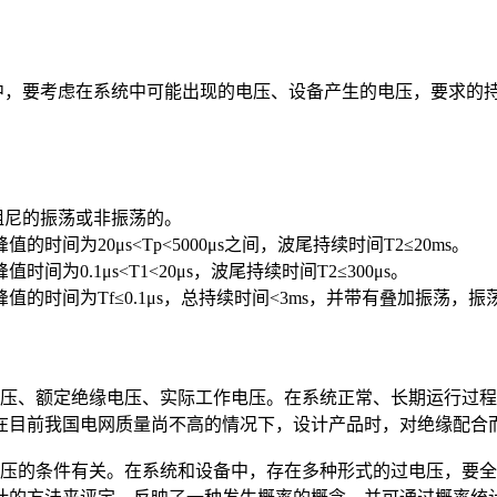
，要考虑在系统中可能出现的电压、设备产生的电压，要求的
阻尼的振荡或非振荡的。
为20μs<Tp<5000μs之间，波尾持续时间T2≤20ms。
.1μs<T1<20μs，波尾持续时间T2≤300μs。
为Tf≤0.1μs，总持续时间<3ms，并带有叠加振荡，振荡频率地
、额定绝缘电压、实际工作电压。在系统正常、长期运行过程
在目前我国电网质量尚不高的情况下，设计产品时，对绝缘配合
的条件有关。在系统和设备中，存在多种形式的过电压，要全