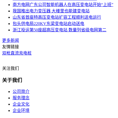
南方电网广东公司智能机器人在高压变电站开始“上班”
我国推出电力变压器 大楼里也能建变电站
山东省首座特高压变电站扩容工程顺利送电运行
包头供电局220KV东梁变电站启动送电
浙江投运第50座超高压变电站 数量列省级电网第二
更多新闻
友情链接
双枪直流充电桩
关注我们
关于我们
公司简介
服务理念
企业文化
企业环境