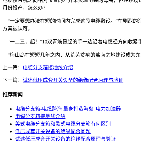
电缆校直机之间相对位置的差异来实现电缆的弯曲，但经现场试用
月份投产，怎么办？
“一定要想办法在短的时间内完成这段电缆敷设。”在剧烈的
方案被认可。
“一二三，起！”10双青筋暴起的手一边沿着电缆径方向收紧手
“梅山岛在短短几年之内，从荒芜贫瘠的盐卤之地建设成为东南
上一篇：
电缆分支箱接地线介绍
下一篇：
试述低压成套开关设备的绝缘配合原理与验证
推荐新闻
电缆分支箱-电缆跨海 量身打造海岛“电力加速器
电缆分支箱接地线介绍
美式电缆分支箱和欧式电缆分支箱有何区别
低压成套开关设备的绝缘配合问题
试述低压成套开关设备的绝缘配合原理与验证