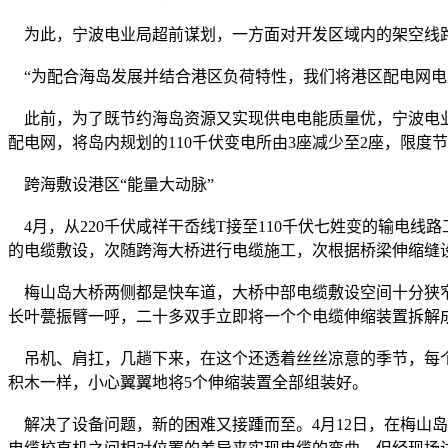
为此，宁波电业局超前谋划，一方面对开发区域内的架空线路进
“为配合海岛发展并结合港区负荷特性，我们将港区配电网电
此前，为了既节约海岛资源又实现供电电能质量优，宁波电业
配电网，将岛内规划的110千伏变电所由3座减少至2座，限度
跨海敷设港区“能量大动脉”
4月，从220千伏咸祥干岙线T接至110千伏七姓变的输电线路
的电缆敷设，次随跨海大桥进行电缆施工，次根据桥梁伸缩缝
梅山岛大桥两侧都是快车道，大桥中部电缆敷设空间十分狭窄
长叶甍振臂一呼，二十多双手立即将一个个电缆伸缩装置拆解
吊机、肩扛，几趟下来，在这个还透着丝丝凉意的季节，每个
积木一样，小心翼翼地将5个伸缩装置全部组装好。
解决了设备问题，新的困难又接踵而至。4月12日，在梅山