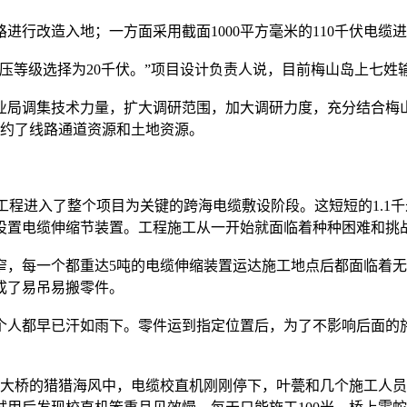
行改造入地；一方面采用截面1000平方毫米的110千伏电缆
压等级选择为20千伏。”项目设计负责人说，目前梅山岛上七姓
局调集技术力量，扩大调研范围，加大调研力度，充分结合梅山岛
节约了线路通道资源和土地资源。
工程进入了整个项目为关键的跨海电缆敷设阶段。这短短的1.1千
设置电缆伸缩节装置。工程施工从一开始就面临着种种困难和挑
，每一个都重达5吨的电缆伸缩装置运达施工地点后都面临着无
成了易吊易搬零件。
人都早已汗如雨下。零件运到指定位置后，为了不影响后面的施
岛大桥的猎猎海风中，电缆校直机刚刚停下，叶甍和几个施工人