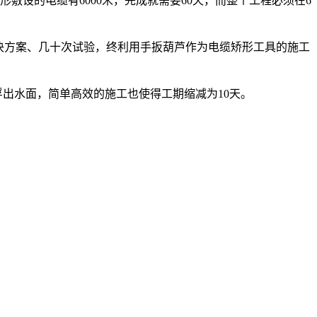
敷设的电缆有6000米，完成就需要60天，而整个工程必须在6
决方案、几十次试验，终利用手扳葫芦作为电缆矫形工具的施工
浮出水面，简单高效的施工也使得工期缩减为10天。