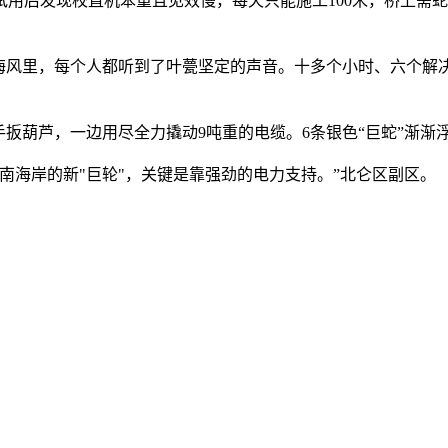
后发现校直机笨重且见效慢，每天只能施工100米，桥上需蛇形
海风里，每个人都听到了叶甍坚定的声音。十多个小时、六个解
扳葫芦，一边用尽全力撬动9吨重的电缆。6条银色“巨蛇”渐渐
海岸的新"巨轮"，关键是靠强劲的电力支持。”北仑区副区。