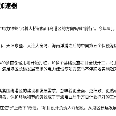
加速器
电力银蛇”沿着大桥朝梅山岛港区的方向蜿蜒“前行”。今年6月，
洋山、天津东疆、大连大窑湾、海南洋浦之后的中国第五个保税港
，400多亩仓储用地开始打桩，10多个基础设施项目全线开工，
、满足港区长远发展需求的电力建设专项方案马不停蹄地实施起
围绕港区的建设和发展需求，意味着更全面、更细致、更贴心的建
海岛，保护环境和节约资源成了宁波电业局千方百计要抓好的工
在进行"上改下"改造。”项目设计负责人介绍说。从港区长远发